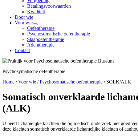
Vergoeding
Betalingsvoorwaarden
Kwaliteit
Door wie
Voor wie
Oefentherapie
Psycho­somatische oefentherapie
Slaapoefentherapie
Ademtherapie
Contact
Psycho­symatische oefentherapie
Home
/
Voor wie
/
Psycho­somatische oefentherapie
/
SOLK/ALK
Somatisch onverklaarde lichame
(ALK)
U heeft lichamelijke klachten die bij medisch onderzoek niet goed ve
deze klachten somatisch onverklaarde lichamelijke klachten of aanhou