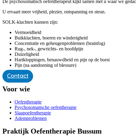
De psychosomatisch oefentherapeut kijkt samen met u waar we gedach
U ervaart meer vrijheid, plezier, ontspanning en steun.
SOLK-klachten kunnen zijn:
Vermoeidheid
Buikklachten, boeren en winderigheid
Concentratie en geheugenproblemen (brainfog)
Rug-, nek-, gewrichts- en hoofdpijn
Duizeligheid
Hartkloppingen, benauwdheid en pijn op de borst
Pijn (na aandoening of blessure)
Contact
Voor wie
Oefentherapie
Psycho­somatische oefentherapie
Slaapoefentherapie
Ademproblemen
Praktijk Oefentherapie Bussum