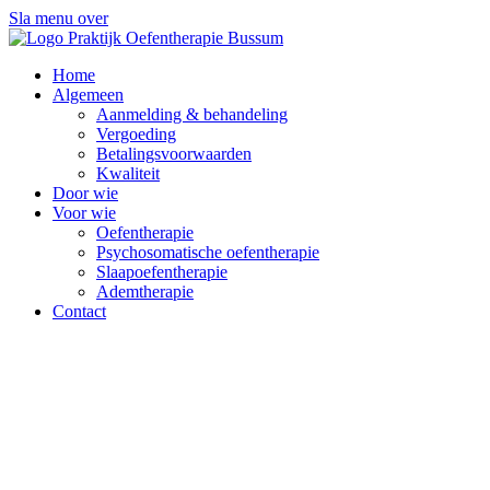
Sla menu over
Home
Algemeen
Aanmelding & behandeling
Vergoeding
Betalingsvoorwaarden
Kwaliteit
Door wie
Voor wie
Oefentherapie
Psycho­somatische oefentherapie
Slaapoefentherapie
Ademtherapie
Contact