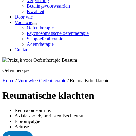
Vergoeding
Betalingsvoorwaarden
Kwaliteit
Door wie
Voor wie
Oefentherapie
Psycho­somatische oefentherapie
Slaapoefentherapie
Ademtherapie
Contact
Oefentherapie
Home
/
Voor wie
/
Oefentherapie
/
Reumatische klachten
Reumatische klachten
Reumatoïde artritis
Axiale spondylartritis en Bechterew
Fibromyalgie
Artrose