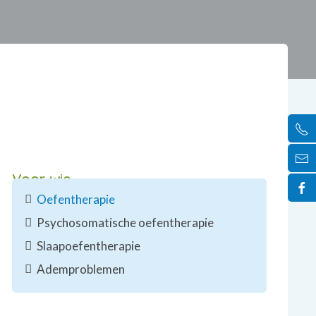
Voor wie
Oefentherapie
Psycho­somatische oefentherapie
Slaapoefentherapie
Ademproblemen