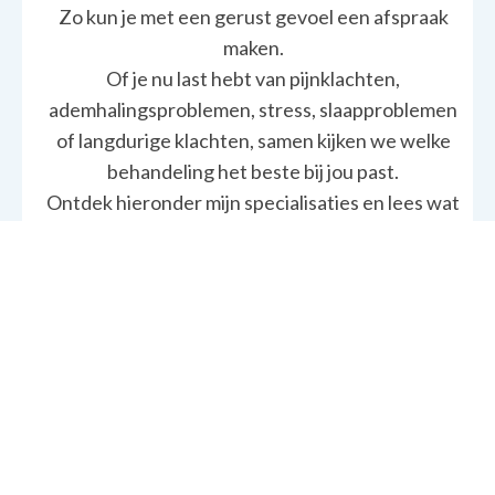
Zo kun je met een gerust gevoel een afspraak
maken.
Of je nu last hebt van pijnklachten,
ademhalingsproblemen, stress, slaapproblemen
of langdurige klachten, samen kijken we welke
behandeling het beste bij jou past.
Ontdek hieronder mijn specialisaties en lees wat
ik voor jou kan betekenen.
Oefentherapie
Psychosomatische
oefentherapie
Slaap­oefentherapie
Ademtherapie