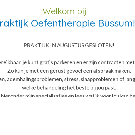
Welkom bij
raktijk Oefentherapie Bussum!
PRAKTIJK IN AUGUSTUS GESLOTEN!
ereikbaar, je kunt gratis parkeren en er zijn contracten met
Zo kun je met een gerust gevoel een afspraak maken.
hten, ademhalingsproblemen, stress, slaapproblemen of lan
welke behandeling het beste bij jou past.
hieronder mijn specialisaties en lees wat ik voor jou kan 
Psychosoma
therapie
oefenther
fentherapie
Ademther