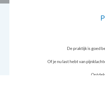
P
De praktijk is goed b
Of je nu last hebt van pijnklac
Ontdek 
Oefen
Slaap­oe