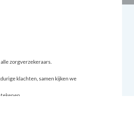
 alle zorgverzekeraars.
gdurige klachten, samen kijken we
betekenen.
tische
apie
apie